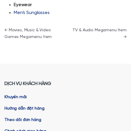
Eyewear
Men’s Sunglasses
Điều hướng bài viết
←
Movies, Music & Video
TV & Audio Megamenu Item
Games Megamenu Item
→
DỊCH VỤ KHÁCH HÀNG
Khuyến mãi
Hướng dẫn đặt hàng
Theo dõi đơn hàng