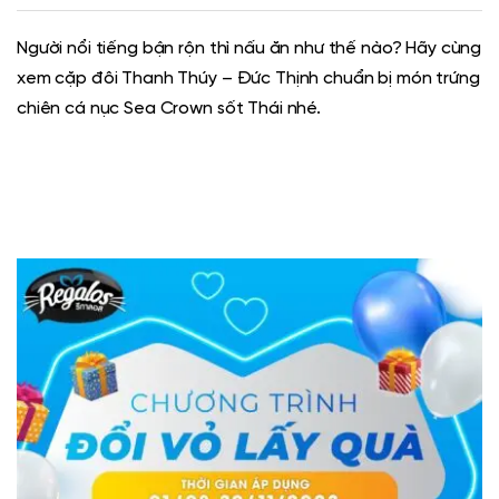
Người nổi tiếng bận rộn thì nấu ăn như thế nào? Hãy cùng
xem cặp đôi Thanh Thúy – Đức Thịnh chuẩn bị món trứng
chiên cá nục Sea Crown sốt Thái nhé.