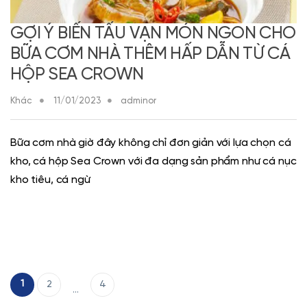
GỢI Ý BIẾN TẤU VẠN MÓN NGON CHO
BỮA CƠM NHÀ THÊM HẤP DẪN TỪ CÁ
HỘP SEA CROWN
Khác
11/01/2023
adminor
Bữa cơm nhà giờ đây không chỉ đơn giản với lựa chọn cá
kho, cá hộp Sea Crown với đa dạng sản phẩm như cá nục
kho tiêu, cá ngừ
Phân trang bài viết
1
2
4
…