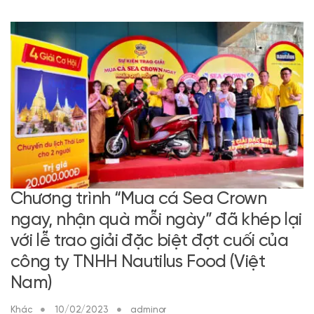
Chương trình “Mua cá Sea Crown
ngay, nhận quà mỗi ngày” đã khép lại
với lễ trao giải đặc biệt đợt cuối của
công ty TNHH Nautilus Food (Việt
Nam)
Khác
10/02/2023
adminor