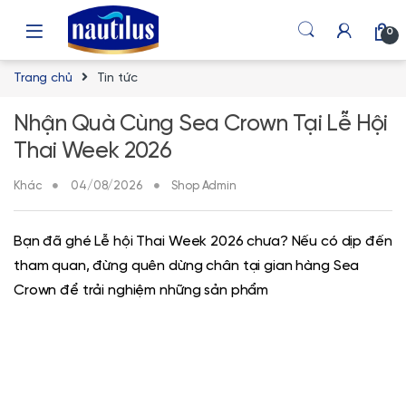
Skip to navigation
Skip to content
0
Trang chủ
Tin tức
Nhận Quà Cùng Sea Crown Tại Lễ Hội
Thai Week 2026
Khác
04/08/2026
Shop Admin
Bạn đã ghé Lễ hội Thai Week 2026 chưa? Nếu có dịp đến
tham quan, đừng quên dừng chân tại gian hàng Sea
Crown để trải nghiệm những sản phẩm