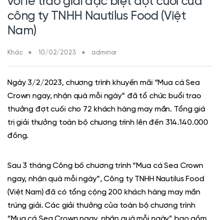
với lễ trao giải đặc biệt đợt cuối của
công ty TNHH Nautilus Food (Việt
Nam)
Khác
10/02/2023
adminor
Ngày 3/2/2023, chương trình khuyến mãi “Mua cá Sea
Crown ngay, nhận quà mỗi ngày” đã tổ chức buổi trao
thưởng đợt cuối cho 72 khách hàng may mắn. Tổng giá
trị giải thưởng toàn bộ chương trình lên đến 314.140.000
đồng.
Sau 3 tháng Công bố chương trình “Mua cá Sea Crown
ngay, nhận quà mỗi ngày”, Công ty TNHH Nautilus Food
(Việt Nam) đã có tổng cộng 200 khách hàng may mắn
trúng giải. Các giải thưởng của toàn bộ chương trình
“Mua cá Sea Crown ngay, nhận quà mỗi ngày” bao gồm