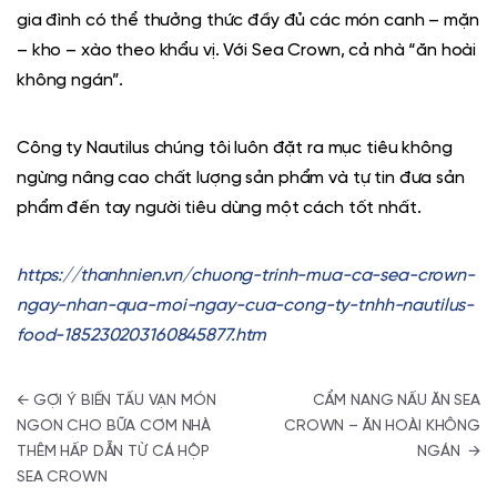
gia đình có thể thưởng thức đầy đủ các món canh – mặn
– kho – xào theo khẩu vị. Với Sea Crown, cả nhà “ăn hoài
không ngán”.
Công ty Nautilus chúng tôi luôn đặt ra mục tiêu không
ngừng nâng cao chất lượng sản phẩm và tự tin đưa sản
phẩm đến tay người tiêu dùng một cách tốt nhất.
https://thanhnien.vn/chuong-trinh-mua-ca-sea-crown-
ngay-nhan-qua-moi-ngay-cua-cong-ty-tnhh-nautilus-
food-185230203160845877.htm
Điều hướng bài viết
←
GỢI Ý BIẾN TẤU VẠN MÓN
CẨM NANG NẤU ĂN SEA
NGON CHO BỮA CƠM NHÀ
CROWN – ĂN HOÀI KHÔNG
THÊM HẤP DẪN TỪ CÁ HỘP
NGÁN
→
SEA CROWN