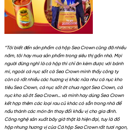
“Tôi biết đến sản phẩm cá hộp Sea Crown cũng đã nhiều
năm, tôi hay mua sản phẩm trong siêu thị gần nhà. Mọi
người đừng nghĩ là cá hộp thì chỉ ăn kèm được với bánh
mì, ngoài cá nục sốt cà Sea Crown mình thấy công ty
còn có rất nhiều các hương vị khác nữa như cá nục kho
tiêu Sea Crown, cá nục sốt ớt chua ngọt Sea Crown, cá
nục kho sả ớt Sea Crown… và mình hay dùng Sea Crown
kết hợp thêm các loại rau củ khác có sẵn trong nhà để
nấu thành các món ăn thay đổi khẩu vị cho gia đình.
Công nghệ sản xuất bây giờ thật là hiện đại, tuy là đồ
hộp nhưng hương vị của Cá hộp Sea Crown rất tươi ngon,