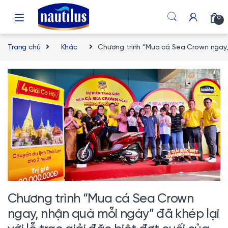
Skip to navigation
Skip to content
0
Trang chủ
Khác
Chương trình “Mua cá Sea Crown ngay, 
Chương trình “Mua cá Sea Crown
ngay, nhận quà mỗi ngày” đã khép lại