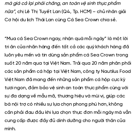
mà giá cả lại phải chăng, an toàn vệ sinh thực phẩm
nữa”,
chị Lê Thị Tuyết Lan (Q4, Tp. HCM) – chủ nhân giải
Cơ hội du lịch Thái Lan cùng Cá Sea Crown chia sẻ.
“Mua cá Sea Crown ngay, nhận quà mỗi ngày” là một lời
tri ân của nhãn hàng đến tất cả các quý khách hàng đã
luôn yêu mến và tin dùng sản phẩm cá Sea Crown trong
suốt 20 năm qua tại Việt Nam. Trải qua 20 năm phân phối
các sản phẩm cá hộp tại Việt Nam, công ty Nautilus Food
Việt Nam đã mang đến những sản phẩm cá hộp cực kỳ
tươi ngon, đảm bảo vệ sinh an toàn thực phẩm cùng với
sự đa dạng về mẫu mã, thương hiệu và mùi vị, giúp các
bà nội trợ có nhiều sự lựa chọn phong phú hơn, không
cần phải đau đầu khi lựa chọn thực đơn mỗi ngày mà vẫn
cung cấp được đầy đủ dinh dưỡng cho người thân của
mình.