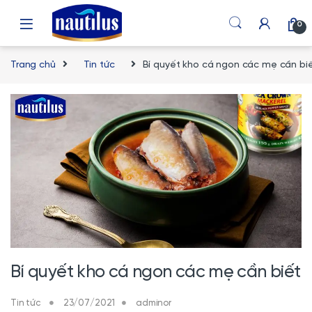
Skip to navigation
Skip to content
0
Trang chủ
Tin tức
Bí quyết kho cá ngon các mẹ cần bi
Bí quyết kho cá ngon các mẹ cần biết
Tin tức
23/07/2021
adminor