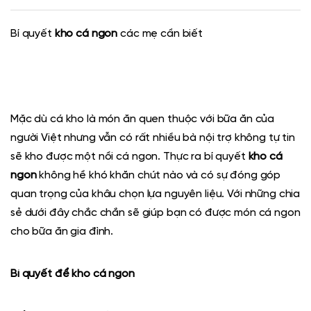
Bí quyết
kho cá ngon
các mẹ cần biết
Mặc dù cá kho là món ăn quen thuộc với bữa ăn của
người Việt nhưng vẫn có rất nhiều bà nội trợ không tự tin
sẽ kho được một nồi cá ngon. Thực ra bí quyết
kho cá
ngon
không hề khó khăn chút nào và có sự đóng góp
quan trọng của khâu chọn lựa nguyên liệu. Với những chia
sẻ dưới đây chắc chắn sẽ giúp bạn có được món cá ngon
cho bữa ăn gia đình.
Bí quyết để kho cá ngon