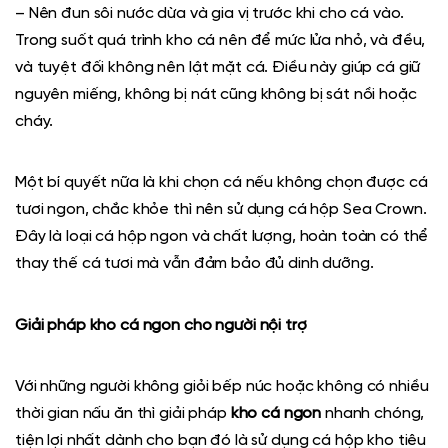
–
Nên đun sôi nước dừa và gia vị trước khi cho cá vào.
Trong suốt quá trình kho cá nên để mức lửa nhỏ,
và
đều,
và tuyệt đối không nên lật mặt cá
. Điều này giúp cá giữ
nguyên miếng, không bị nát cũng không bị sát nồi hoặc
cháy.
Một bí quyết nữa là khi chọn cá nếu không chọn được cá
tươi ngon, chắc khỏe thì nên sử dụng cá hộp Sea Crown.
Đây là loại cá hộp ngon và chất lượng, hoàn toàn có thể
thay thế cá tươi mà vẫn đảm bảo đủ dinh dưỡng.
Giải pháp kho cá ngon cho người nội trợ
Với những người không giỏi bếp núc hoặc không có nhiều
thời gian nấu ăn thì giải pháp
kho cá ngon
nhanh chóng,
tiện lợi nhất dành cho bạn đó là sử dụng cá hộp kho tiêu