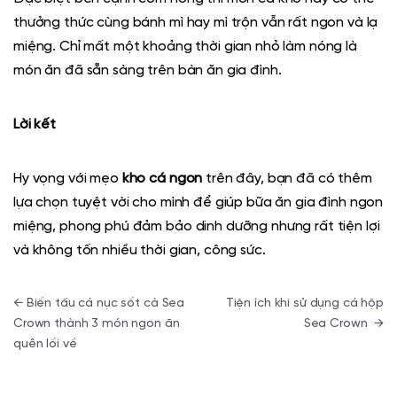
thưởng thức cùng bánh mì hay mì trộn vẫn rất ngon và lạ
miệng. Chỉ mất một khoảng thời gian nhỏ làm nóng là
món ăn đã sẵn sàng trên bàn ăn gia đình.
Lời kết
Hy vọng với mẹo
kho cá ngon
trên đây, bạn đã có thêm
lựa chọn tuyệt vời cho mình để giúp bữa ăn gia đình ngon
miệng, phong phú đảm bảo dinh dưỡng nhưng rất tiện lợi
và không tốn nhiều thời gian, công sức.
Điều hướng bài viết
←
Biến tấu cá nục sốt cà Sea
Tiện ích khi sử dụng cá hộp
Crown thành 3 món ngon ăn
Sea Crown
→
quên lối về