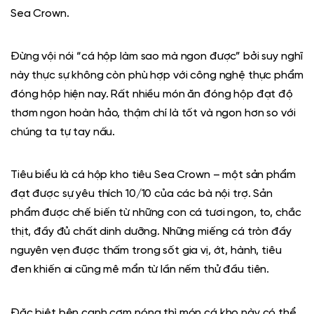
Sea Crown.
Đừng vội nói “cá hộp làm sao mà ngon được” bởi suy nghĩ
này thực sự không còn phù hợp với công nghệ thực phẩm
đóng hộp hiện nay. Rất nhiều món ăn đóng hộp đạt độ
thơm ngon hoàn hảo, thậm chí là tốt
và ngon
hơn so với
chúng ta tự tay nấu.
Tiêu biểu là cá hộp kho tiêu Sea Crown – một sản phẩm
đạt được sự yêu thích 10/10 của các bà nội trợ. Sản
phẩm được chế biến từ những con cá tươi ngon, to, chắc
thịt, đầy đủ chất dinh dưỡng. Những miếng cá tròn đầy
nguyên vẹn được thấm trong sốt gia vị, ớt, hành, tiêu
đen khiến ai cũng mê mẩn từ lần nếm thử đầu tiên.
Đặc biệt bên cạnh cơm nóng thì món cá kho này có thể