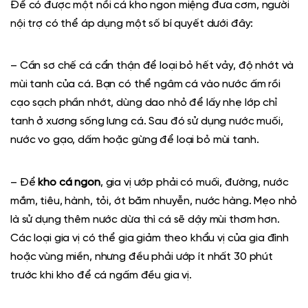
Để có được một nồi cá kho ngon miệng đưa cơm, người
nội trợ có thể áp dụng một số bí quyết dưới đây:
– Cần sơ chế cá cẩn thận để loại bỏ
hết vảy,
độ nhớt và
mùi
tanh của cá. Bạn có thể ngâm cá vào nước ấm rồi
cạo sạch phần nhớt,
dùng dao nhỏ để lấy nhẹ lớp chỉ
tanh ở xương sống lưng cá
. Sau đó sử dụng nước muối,
nước vo gạo, dấm hoặc gừng để loại bỏ mùi tanh.
– Để
kho cá ngon
, gia vị ướp phải có muối, đường, nước
mắm, tiêu, hành, tỏi, ớt băm nhuyễn, nước hàng. Mẹo nhỏ
là sử dụng thêm nước dừa thì cá sẽ dậy mùi thơm hơn.
Các loại gia vị có thể gia giảm theo khẩu vị của gia đình
hoặc vùng miền, nhưng đều phải ướp ít nhất 30 phút
trước khi kho để cá ngấm đều gia vị.