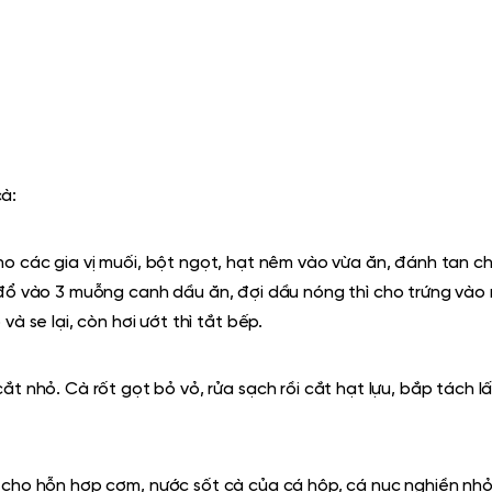
à:
o các gia vị muối, bột ngọt, hạt nêm vào vừa ăn, đánh tan ch
 đổ vào 3 muỗng canh dầu ăn, đợi dầu nóng thì cho trứng vào 
à se lại, còn hơi ướt thì tắt bếp.
ắt nhỏ. Cà rốt gọt bỏ vỏ, rửa sạch rồi cắt hạt lựu
, bắp tách l
 cho hỗn hợp cơm, nước sốt cà của cá hộp, cá nục nghiền nh