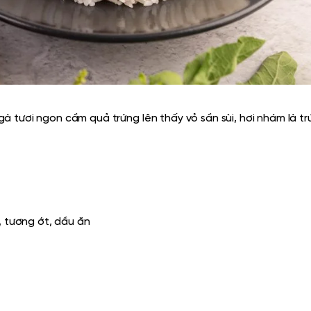
 tươi ngon cầm quả trứng lên thấy vỏ sần sùi, hơi nhám là trứ
, tương ớt, dầu ăn