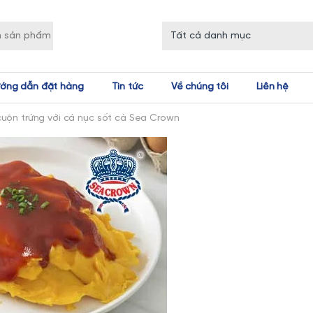
r:
ớng dẫn đặt hàng
Tin tức
Về chúng tôi
Liên hệ
ộn trứng với cá nục sốt cà Sea Crown