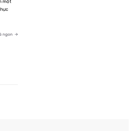
àm
một
thực
mà ngon
→