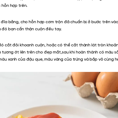
 hỗn hợp trên.
i đĩa bằng, cho hỗn hợp cơm trộn
đã chuẩn bị ở bước trên
vào
u đó
bạn cẩn thận
cuộn đều tay.
đó cắt đôi khoanh cuộn, hoặc có thể cắt thành lát tròn khoả
à tương ớt lên trên cho đẹp mắt,
sau khi hoàn thành có màu s
 màu xanh của đậu que, màu vàng của trứng và bắp vô cùng h