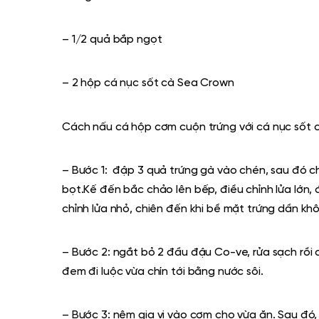
– 1/2 quả bắp ngọt
– 2 hộp cá nục sốt cà Sea Crown
Cách nấu cá hộp cơm cuộn trứng với cá nục sốt c
–
Bước 1:
đập 3 quả trứng gà vào chén,
sau đó
ch
bọt
.Kế đến bắc chảo lên bếp, điều chỉnh lửa lớn,
chỉnh lửa nhỏ, chiên đến khi bề mặt trứng dần khô v
– Bước 2: ngắt bỏ 2 đầu đậu Co-ve, rửa sạch rồi c
đem đi luộc vừa chín tới bằng nước sôi.
–
Bước 3:
nêm gia vị vào cơm cho vừa ăn. Sau đó,