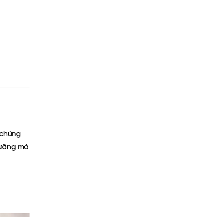
 chúng
dưỡng mà