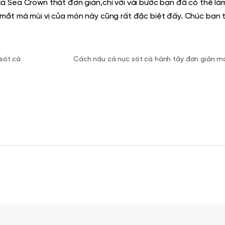
cà Sea Crown thật đơn giản
,chỉ với vài bước bạn đã có thể l
mắt mà mùi vị của món này cũng rất đặc biệt đấy. Chúc bạn 
sốt cà
Cách nấu cá nục sốt cà hành tây đơn giản 