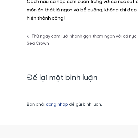
Cách nấu cá hộp cơm cuộn trứng với cá nục sốt 
món ăn thật là ngon và bổ dưỡng,
không chỉ đẹp 
hiện thành công!
Điều hướng bài viết
←
Thử ngay cơm lười nhanh gọn thơm ngon với cá nục 
Sea Crown
Để lại một bình luận
Bạn phải
đăng nhập
để gửi bình luận.