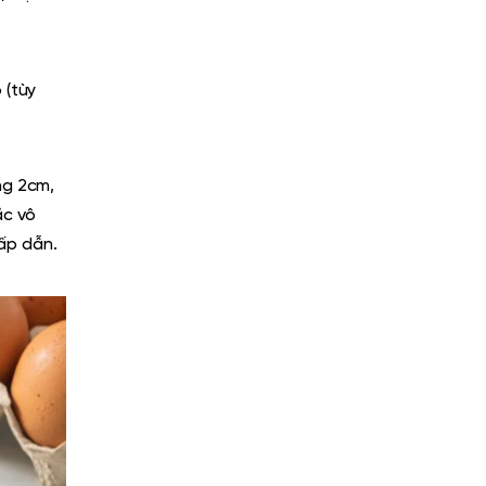
 (tùy
ng 2cm,
ắc vô
ấp dẫn.