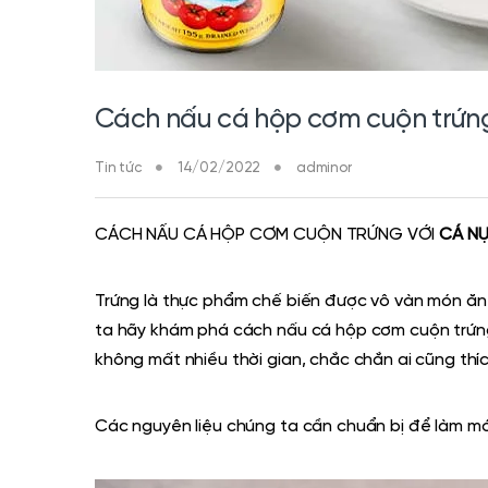
Cách nấu cá hộp cơm cuộn trứng
Tin tức
14/02/2022
adminor
CÁCH NẤU CÁ HỘP CƠM CUỘN TRỨNG VỚI
CÁ N
Trứng là thực phẩm chế biến được vô vàn món ăn 
ta hãy khám phá cách nấu cá hộp cơm cuộn trứn
không mất nhiều thời gian, chắc chắn ai cũng thí
Các nguyên liệu chúng ta cần chuẩn bị để làm mó