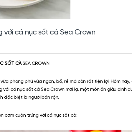
 với cá nục sốt cà Sea Crown
ỤC SỐT CÀ
SEA CROWN
vừa phong phú vừa ngon, bổ, rẻ mà còn rất tiện lợi. Hôm nay,
g với cá nục sốt cà Sea Crown
mới lạ
, một món ăn giàu dinh 
ch
đặc biệt là người bận rộn.
n cơm cuộn trứng với cá nục sốt cà: