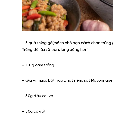
– 3 quả trứng gà
(mách nhỏ bạn cách chọn trứng gà
Trứng để lâu sẽ trơn, láng bóng hơn)
– 100g cơm trắng
– Gia vị: muối, bột ngọt, hạt nêm, sốt Mayonnaise
– 50g đậu co-ve
– 50g cà-rốt