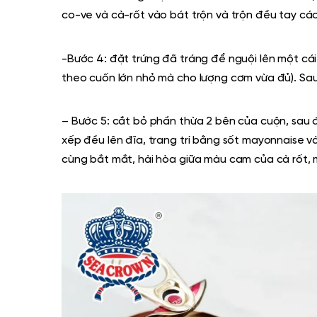
co-ve và cà-rốt vào bát trộn và trộn đều tay các
-Bước 4:
đặt trứng đã tráng để nguội lên một cá
theo cuốn lớn nhỏ mà cho lượng cơm vừa đủ). Sa
– Bước 5: cắt bỏ phần thừa 2 bên của cuộn, sau 
xếp đều lên đĩa, trang trí bằng sốt mayonnaise v
cùng bắt mắt, hài hòa giữa màu cam của cà rốt,