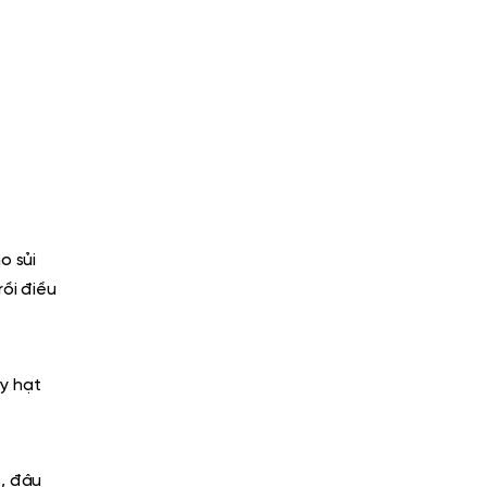
o sủi
rồi điều
ấy hạt
ỏ, đậu