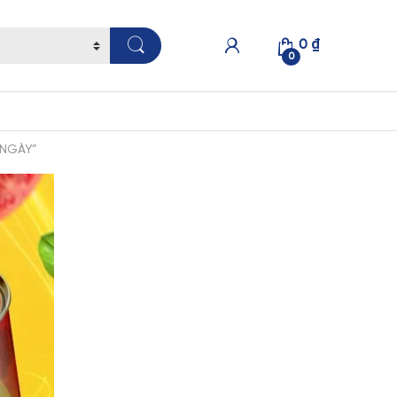
0
₫
0
 NGÀY”