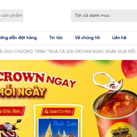
r:
ớng dẫn đặt hàng
Tin tức
Về chúng tôi
Liên hệ
ẢI CHO CHƯƠNG TRÌNH “MUA CÁ SEA CROWN NGAY, NHẬN QUÀ MỖI