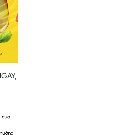
NGAY,
n của
thưởng