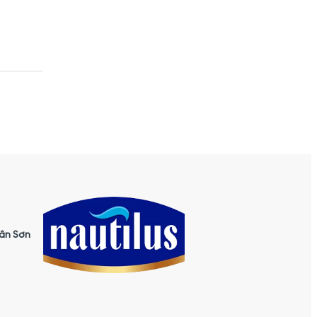
ân Sơn