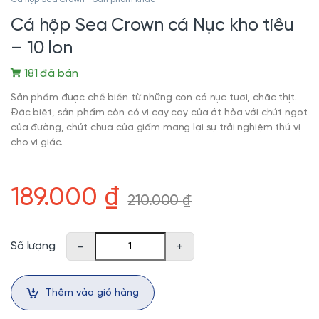
Cá hộp Sea Crown cá Nục kho tiêu
– 10 lon
181 đã bán
Sản phẩm được chế biến từ những con cá nục tươi, chắc thịt.
Đặc biệt, sản phẩm còn có vị cay cay của ớt hòa với chút ngọt
của đường, chút chua của giấm mang lại sự trải nghiệm thú vị
cho vị giác.
189.000
₫
210.000
₫
Cá hộp Sea Crown cá Nục kho tiêu - 10 lon số lượng
Số lượng
-
+
Thêm vào giỏ hàng