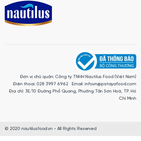
Đơn vị chủ quản: Công ty TNHH Nautilus Food (Việt Nam)
Điện thoại: 028 3997 6962 Email: info.vn@patayafood.com
Địa chỉ: 3E/10 Đường Phổ Quang, Phường Tân Sơn Hoà, TP. Hồ
Chí Minh
© 2020 nautilusfood.vn - All Rights Reserved