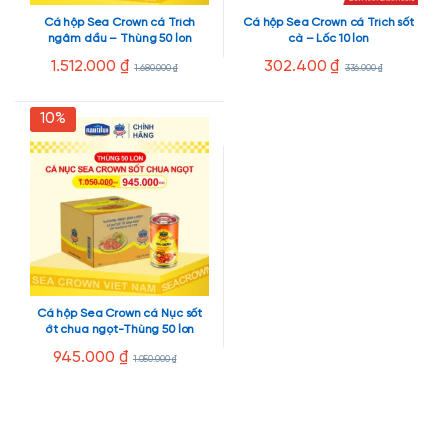
Cá hộp Sea Crown cá Trích
Cá hộp Sea Crown cá Trích sốt
ngâm dầu – Thùng 50 lon
cà – Lốc 10 lon
1.512.000
₫
302.400
₫
1.680.000
₫
336.000
₫
10%
Cá hộp Sea Crown cá Nục sốt
ớt chua ngọt-Thùng 50 lon
945.000
₫
1.050.000
₫