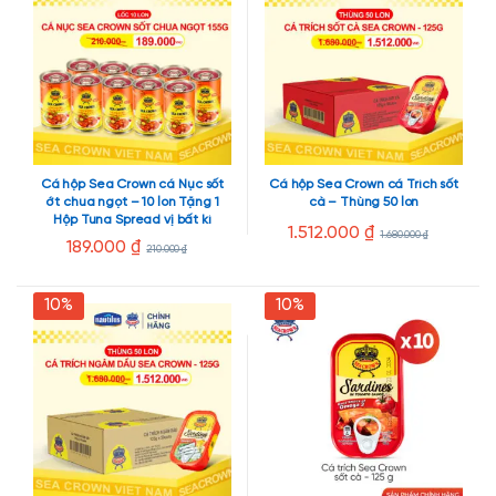
Cá hộp Sea Crown cá Nục sốt
Cá hộp Sea Crown cá Trích sốt
ớt chua ngọt – 10 lon Tặng 1
cà – Thùng 50 lon
Hộp Tuna Spread vị bất kì
1.512.000
₫
1.680.000
₫
189.000
₫
210.000
₫
10%
10%