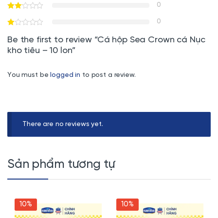
0
0
Be the first to review “Cá hộp Sea Crown cá Nục
kho tiêu – 10 lon”
You must be
logged in
to post a review.
There are no reviews yet.
Sản phẩm tương tự
10%
10%