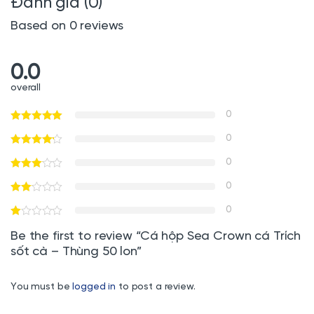
Đánh giá (0)
Based on 0 reviews
0.0
overall
0
0
0
0
0
Be the first to review “Cá hộp Sea Crown cá Trích
sốt cà – Thùng 50 lon”
You must be
logged in
to post a review.