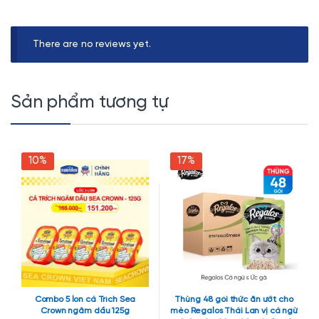
There are no reviews yet.
Sản phẩm tương tự
10%
17%
Combo 5 lon cá Trích Sea
Thùng 48 gói thức ăn ướt cho
Crown ngâm dầu 125g
mèo Regalos Thái Lan vị cá ngừ