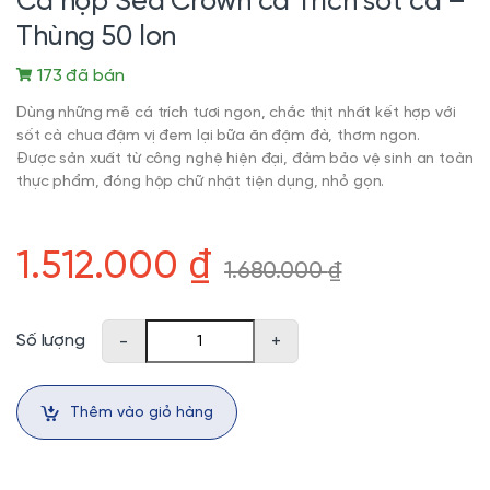
Cá hộp Sea Crown cá Trích sốt cà –
Thùng 50 lon
173 đã bán
Dùng những mẽ cá trích tươi ngon, chắc thịt nhất kết hợp với
sốt cà chua đậm vị đem lại bữa ăn đậm đà, thơm ngon.
Được sản xuất từ công nghệ hiện đại, đảm bảo vệ sinh an toàn
thực phẩm, đóng hộp chữ nhật tiện dụng, nhỏ gọn.
1.512.000
₫
1.680.000
₫
Cá hộp Sea Crown cá Trích sốt cà - Thùng 50 lon số lượng
Số lượng
-
+
Thêm vào giỏ hàng