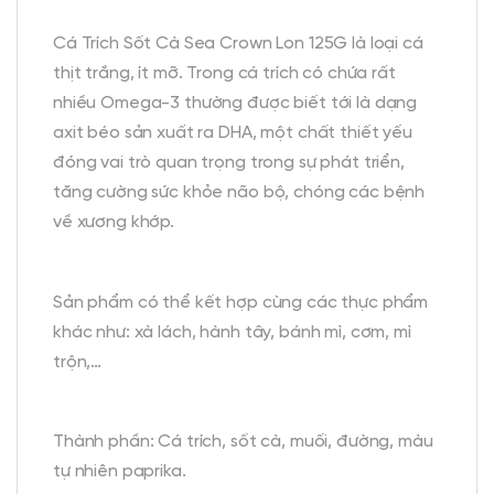
Cá Trích Sốt Cà Sea Crown Lon 125G là loại cá
thịt trắng, ít mỡ. Trong cá trích có chứa rất
nhiều Omega-3 thường được biết tới là dạng
axit béo sản xuất ra DHA, một chất thiết yếu
đóng vai trò quan trọng trong sự phát triển,
tăng cường sức khỏe não bộ, chóng các bệnh
về xương khớp.
Sản phẩm có thể kết hợp cùng các thực phẩm
khác như: xà lách, hành tây, bánh mì, cơm, mì
trộn,…
Thành phần: Cá trích, sốt cà, muối, đường, màu
tự nhiên paprika.