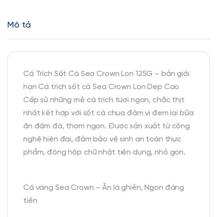
Mô tả
Cá Trích Sốt Cà Sea Crown Lon 125G – bản giới
hạn Cá trích sốt cà Sea Crown Lon Dẹp Cao
Cấp sử những mẻ cá trích tươi ngon, chắc thịt
nhất kết hợp với sốt cà chua đậm vị đem lại bữa
ăn đậm đà, thơm ngon. Được sản xuất từ công
nghệ hiện đại, đảm bảo vệ sinh an toàn thực
phẩm, đóng hộp chữ nhật tiện dụng, nhỏ gọn.
Cá vàng Sea Crown – Ăn là ghiền, Ngon đáng
tiền