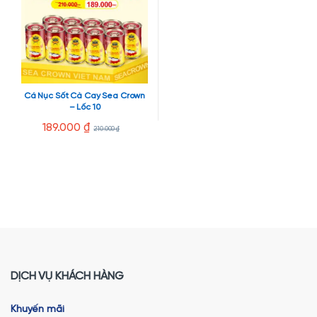
Cá Nục Sốt Cà Cay Sea Crown
– Lốc 10
189.000
₫
210.000
₫
DỊCH VỤ KHÁCH HÀNG
Khuyến mãi