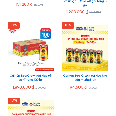
và ức gà – Mua 40 gói tặng 8
151.200
₫
168.000
₫
gói
1.200.000
₫
1.440.000
₫
10%
10%
Cá hộp Sea Crown cá Nục sốt
Cá hộp Sea Crown cá Nục kho
cà-Thùng 100 lon
tiêu – Lốc 5 lon
1.890.000
₫
94.500
₫
2.100.000
₫
105.000
₫
10%