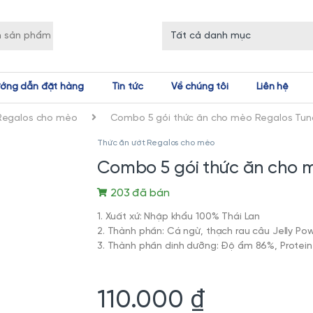
r:
ớng dẫn đặt hàng
Tin tức
Về chúng tôi
Liên hệ
Regalos cho mèo
Combo 5 gói thức ăn cho mèo Regalos Tuna 
Thức ăn ướt Regalos cho mèo
Combo 5 gói thức ăn cho m
203 đã bán
1. Xuất xứ: Nhập khẩu 100% Thái Lan
2. Thành phần: Cá ngừ, thạch rau câu Jelly P
3. Thành phần dinh dưỡng: Độ ẩm 86%, Protein 
110.000
₫