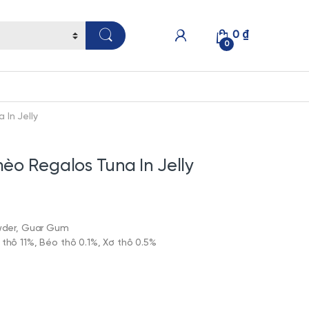
0
₫
0
In Jelly
èo Regalos Tuna In Jelly
owder, Guar Gum
thô 11%, Béo thô 0.1%, Xơ thô 0.5%