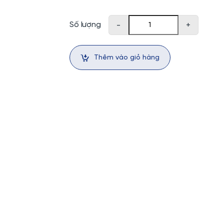
Combo 5 gói thức ăn cho mèo Regalos Tuna In 
Số lượng
-
+
Thêm vào giỏ hàng