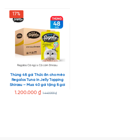
17%
Thùng 48 gói Thức ăn cho mèo
Regalos Tuna In Jelly Topping
Shirasu – Mua 40 gói tặng 8 gói
1.200.000
₫
1.440.000
₫