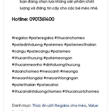
bạn đang chọn lựa những sản phẩm chất
lượng và đáng tin cậy cho các bé mèo nhé.
Hotline: 0901361400
#regalos #pateregalos #thucanchomeo
#patedinhduong #patemeo #patemeothailan
#cangu #patecangu #patemeo
#thucanthucung #patemeongon
#thucanmeonho #dinhduongthucung
#doanchomeo #meocanh #meonga
#meoanhlongdai #meoanhlongngan
#patethailan #patecahoi
#thucandinhduongchomeo #thucanuotchomeo
Danh mục:
Thức ăn ướt Regalos cho mèo
,
Value