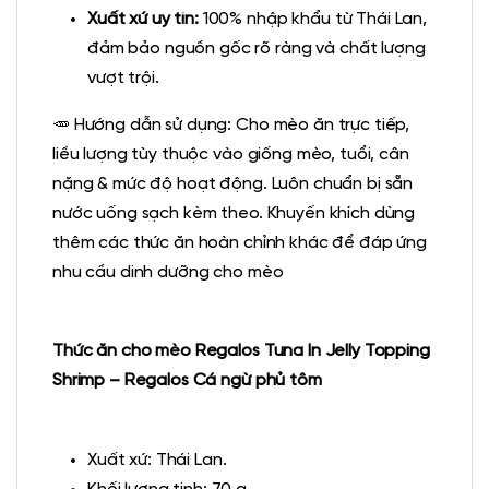
Xuất xứ uy tín:
100% nhập khẩu từ Thái Lan,
đảm bảo nguồn gốc rõ ràng và chất lượng
vượt trội.
🥕 Hướng dẫn sử dụng: Cho mèo ăn trực tiếp,
liều lượng tùy thuộc vào giống mèo, tuổi, cân
nặng & mức độ hoạt động. Luôn chuẩn bị sẵn
nước uống sạch kèm theo. Khuyến khích dùng
thêm các thức ăn hoàn chỉnh khác để đáp ứng
nhu cầu dinh dưỡng cho mèo
Thức ăn cho mèo Regalos Tuna In Jelly Topping
Shrimp – Regalos Cá ngừ phủ tôm
Xuất xứ: Thái Lan.