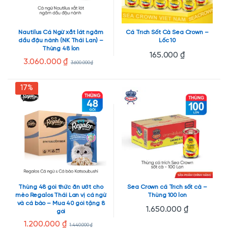
Nautilus Cá Ngừ xắt lát ngâm
Cá Trích Sốt Cà Sea Crown –
dầu đậu nành (NK Thái Lan) –
Lốc 10
Thùng 48 lon
165.000
₫
3.060.000
₫
3.600.000
₫
17%
Thùng 48 gói thức ăn ướt cho
Sea Crown cá Trích sốt cà –
mèo Regalos Thái Lan vị cá ngừ
Thùng 100 lon
và cá bào – Mua 40 gói tặng 8
1.650.000
₫
gói
1.200.000
₫
1.440.000
₫