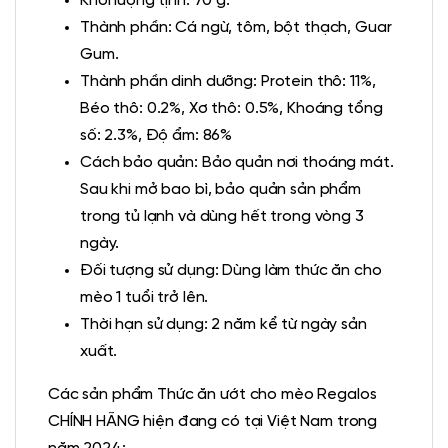
Khối lượng tịnh: 70 g.
Thành phần: Cá ngừ, tôm, bột thạch, Guar
Gum.
Thành phần dinh dưỡng: Protein thô: 11%,
Béo thô: 0.2%, Xơ thô: 0.5%, Khoáng tổng
số: 2.3%, Độ ẩm: 86%
Cách bảo quản: Bảo quản nơi thoáng mát.
Sau khi mở bao bì, bảo quản sản phẩm
trong tủ lạnh và dùng hết trong vòng 3
ngày.
Đối tượng sử dụng: Dùng làm thức ăn cho
mèo 1 tuổi trở lên.
Thời hạn sử dụng: 2 năm kể từ ngày sản
xuất.
Các sản phẩm Thức ăn ướt cho mèo Regalos
CHÍNH HÃNG hiện đang có tại Việt Nam trong