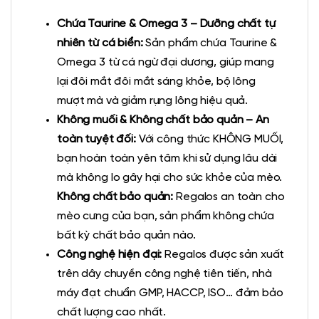
Chứa Taurine & Omega 3 – Dưỡng chất tự
nhiên từ cá biển:
Sản phẩm chứa Taurine &
Omega 3 từ cá ngừ đại dương, giúp mang
lại đôi mắt đôi mắt sáng khỏe, bộ lông
mượt mà và giảm rụng lông hiệu quả.
Không muối & Không chất bảo quản – An
toàn tuyệt đối:
Với công thức KHÔNG MUỐI,
bạn hoàn toàn yên tâm khi sử dụng lâu dài
mà không lo gây hại cho sức khỏe của mèo.
Không chất bảo quản:
Regalos an toàn cho
mèo cưng của bạn, sản phẩm không chứa
bất kỳ chất bảo quản nào.
Công nghệ hiện đại:
Regalos được sản xuất
trên dây chuyền công nghệ tiên tiến, nhà
máy đạt chuẩn GMP, HACCP, ISO… đảm bảo
chất lượng cao nhất.