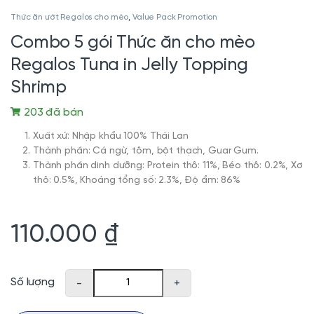
Thức ăn ướt Regalos cho mèo
,
Value Pack Promotion
Combo 5 gói Thức ăn cho mèo
Regalos Tuna in Jelly Topping
Shrimp
203 đã bán
Xuất xứ: Nhập khẩu 100% Thái Lan
Thành phần: Cá ngừ, tôm, bột thạch, Guar Gum.
Thành phần dinh dưỡng: Protein thô: 11%, Béo thô: 0.2%, Xơ
thô: 0.5%, Khoáng tổng số: 2.3%, Độ ẩm: 86%
110.000
₫
Combo 5 gói Thức ăn cho mèo Regalos Tuna in Jelly Topping Shr
Số lượng
-
+