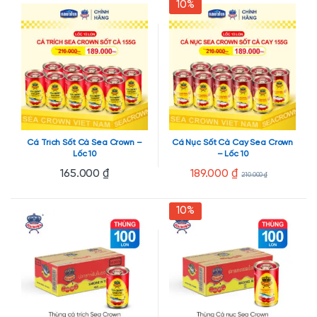
10%
Cá Trích Sốt Cà Sea Crown –
Cá Nục Sốt Cà Cay Sea Crown
Lốc 10
– Lốc 10
165.000
₫
189.000
₫
210.000
₫
10%