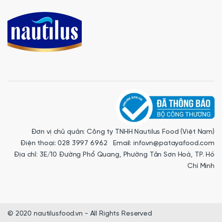
Đơn vị chủ quản: Công ty TNHH Nautilus Food (Việt Nam)
Điện thoại: 028 3997 6962 Email: info.vn@patayafood.com
Địa chỉ: 3E/10 Đường Phổ Quang, Phường Tân Sơn Hoà, TP. Hồ
Chí Minh
© 2020 nautilusfood.vn - All Rights Reserved