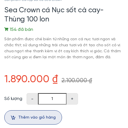
Sea Crown cá Nục sốt cà cay-
Thùng 100 lon
154 đã bán
Sản phẩm được chế biến từ những con cá nục tươi ngon và
chắc thịt; sử dụng những trái chua tươi và ớt tạo cho sốt có vị
chua ngọt nhẹ thanh kèm vị ớt cay kích thích vị giác. Cá thấm
sốt cùng gia vị đem lại một món ăn thơm ngon, đầm đà.
1.890.000
₫
2.100.000
₫
Sea Crown cá Nục sốt cà cay-Thùng 100 lon số lượng
Số lượng
-
+
Thêm vào giỏ hàng