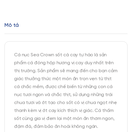
Mô tả
Cá nục Sea Crown sốt cà cay tự hào là sản
phẩm cá đóng hộp hương vị cay duy nhất trên
thị trường. Sản phẩm sẽ mang đến cho bạn cảm
giác thưởng thức một món ăn trọn vẹn từ thịt
cá chắc mềm, được chế biến từ những con cá
nục tươi ngon và chắc thịt, sử dụng những trái
chua tươi và ớt tạo cho sốt có vị chua ngọt nhẹ
thanh kèm vị ớt cay kích thích vị giác. Cá thấm
sốt cùng gia vị đem lại một món ăn thơm ngon,
đậm đà, đảm bảo ăn hoài không ngán.