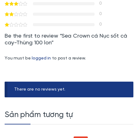
0
0
0
Be the first to review “Sea Crown cá Nục sốt cà
cay-Thùng 100 lon”
You must be
logged in
to post a review.
There are no reviews yet.
Sản phẩm tương tự