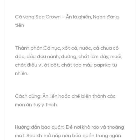
Cá vàng Sea Crown – Ăn là ghiền, Ngon đáng
tiền
Thành phần:Cá nục, xốt cà, nước, cà chua cô
đặc, dầu đậu nành, đường, chất làm dày, muối,
chất điều vị, ớt bột, chất tạo màu paprika tự
nhiên.
Cách dùng: Ăn liền hoặc chế biến thành các
món ăn tuỳ ý thích.
Hướng dẫn bảo quản: Để nơi khô ráo và thoáng
mát. Sau khi mở nắp nên bảo quản trong ngăn