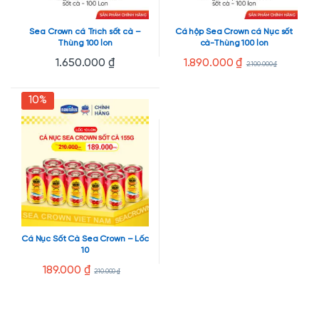
Sea Crown cá Trích sốt cà –
Cá hộp Sea Crown cá Nục sốt
Thùng 100 lon
cà-Thùng 100 lon
1.650.000
₫
1.890.000
₫
2.100.000
₫
10%
Cá Nục Sốt Cà Sea Crown – Lốc
10
189.000
₫
210.000
₫