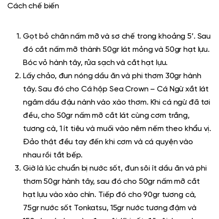
Cách chế biến
Gọt bỏ chân nấm mỡ và sơ chế trong khoảng 5’. Sau
đó cắt nấm mỡ thành 50gr lát mỏng và 50gr hạt lựu.
Bóc vỏ hành tây, rửa sạch và cắt hạt lựu.
Lấy chảo, đun nóng dầu ăn và phi thơm 30gr hành
tây. Sau đó cho Cá hộp Sea Crown – Cá Ngừ xắt lát
ngâm dầu đậu nành vào xào thơm. Khi cá ngừ đã tơi
đều, cho 50gr
nấm mỡ cắt lát cùng cơm trắng,
tương cà, 1 ít tiêu và muối vào nêm nếm theo khẩu vị.
Đảo thật đều tay đến khi cơm và cá quyện vào
nhau rồi tắt bếp.
Giờ là lúc chuẩn bị nước sốt, đun sôi ít dầu ăn và phi
thơm 50gr hành tây, sau đó cho 50gr nấm mỡ cắt
hạt lựu vào xào chín. Tiếp đó cho
90gr tương cà,
75gr nước sốt Tonkatsu, 15gr nước tương đậm và