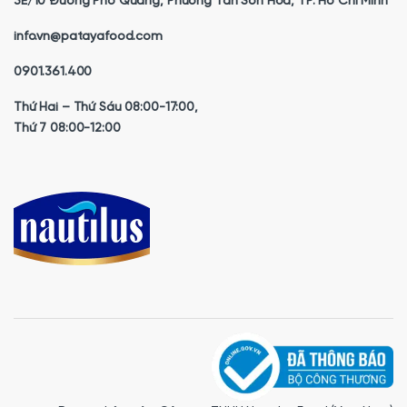
3E/10 Đường Phổ Quang, Phường Tân Sơn Hoà, TP. Hồ Chí Minh
info.vn@patayafood.com
0901.361.400
Thứ Hai – Thứ Sáu 08:00-17:00,
Thứ 7 08:00-12:00