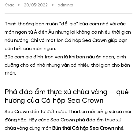
Khác
20/05/2022
adminor
Thỉnh thoảng bạn muốn “đổi gió” bữa cơm nhà với các
món ngon từ Á đến Âu nhưng lại không có nhiều thời gian
nấu nướng. Chỉ với một lon
Cá hộp Sea Crown
giúp bạn
cân hết các món ngon.
Bữa cơm gia đình trọn vẹn là khi bạn nấu ăn ngon, dinh
dưỡng cho cả nhà nhưng vẫn có nhiều thời gian cho bản
thân.
Phá đảo ẩm thực xứ chùa vàng – quê
hương của
Cá hộp Sea Crown
Sea Crown đến từ đất nước Thái Lan nổi tiếng với
cá mòi
đóng hộp
. Hãy cùng Sea Crown phá đảo ẩm thực xứ
chùa vàng cùng món
Bún thái
Cá hộp Sea Crown
nhé.