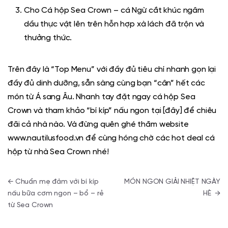
Cho
Cá hộp Sea Crown
– cá Ngừ cắt khúc ngâm
dầu thực vật lên trên hỗn hợp xà lách đã trộn và
thưởng thức.
Trên đây là “Top Menu” với đầy đủ tiêu chí nhanh gọn lại
đầy đủ dinh dưỡng, sẵn sàng cùng bạn “cân” hết các
món từ Á sang Âu. Nhanh tay đặt ngay
cá hộp Sea
Crown
và tham khảo “bí kíp” nấu ngon tại
[đây
] để chiêu
đãi cả nhà nào. Và đừng quên ghé thăm website
www.nautilusfood.vn
để cùng hóng chờ các hot deal cá
hộp từ nhà Sea Crown nhé!
Điều hướng bài viết
←
Chuẩn mẹ đảm với bí kíp
MÓN NGON GIẢI NHIỆT NGÀY
nấu bữa cơm ngon – bổ – rẻ
HÈ
→
từ Sea Crown