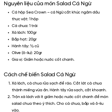
Nguyên liệu của món Salad Cá Ngừ
Cá hộp Sea Crown
– cá Ngừ cắt khúc ngâm dầu
thực vật: 1 hộp
Cà chua: 1 trái
Xà lách: 100gr
Bắp hạt: 20gr
Hành tây: ½ củ
Olive (ô-liu): 20gr
Gia vị: Giấm hoặc nước cốt chanh.
Cách chế biến Salad Cá Ngừ
Xà lách, cà chua rửa sạch để ráo. Cắt lát cà chua
thành miếng vừa ăn. Hành tây rửa sạch, cắt khoanh.
Trộn xà lách với ít giấm hoặc nước cốt chanh để món
salad chua theo ý thích. Cho cà chua, bắp và ô-liu
vào.