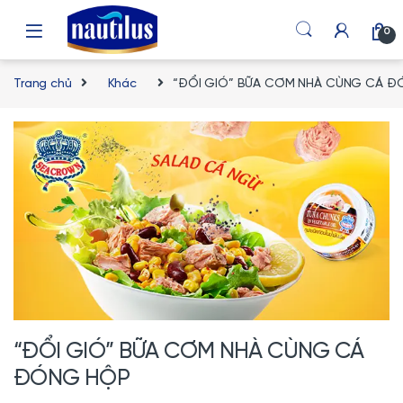
Skip to navigation
Skip to content
0
Trang chủ
Khác
“ĐỔI GIÓ” BỮA CƠM NHÀ CÙNG CÁ Đ
“ĐỔI GIÓ” BỮA CƠM NHÀ CÙNG CÁ
ĐÓNG HỘP