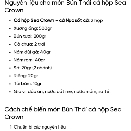
Nguyên liệu cho món Bún Thái cá hộp Sea
Crown
Cá hộp Sea Crown
– cá Nục sốt cà
: 2 hộp
Xương ống
: 500gr
Bún tươi
: 200gr
Cà chua
: 2 trái
Nấm đùi gà
: 40gr
Nấm rơm
: 40gr
Sả
: 20gr (2 nhánh)
Riềng
: 20gr
Tỏi băm
: 10gr
Gia vị
: dầu ăn, nước cốt me, nước mắm, sa tế.
Cách chế biến món Bún Thái cá hộp Sea
Crown
Chuẩn bị các nguyên liệu