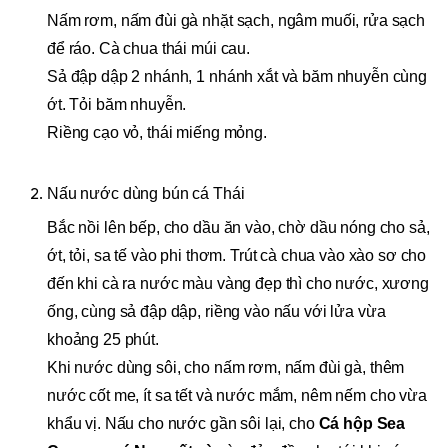
Nấm rơm, nấm đùi gà nhặt sạch, ngâm muối, rửa sạch
để ráo. Cà chua thái múi cau.
Sả đập dập 2 nhánh, 1 nhánh xắt và băm nhuyễn cùng
ớt. Tỏi băm nhuyễn.
Riềng cạo vỏ, thái miếng mỏng.
Nấu nước dùng bún cá Thái
Bắc nồi lên bếp, cho dầu ăn vào, chờ dầu nóng cho sả,
ớt, tỏi, sa tế vào phi thơm. Trút cà chua vào xào sơ cho
đến khi cà ra nước màu vàng đẹp thì cho nước, xương
ống, cùng sả đập dập, riềng vào nấu với lửa vừa
khoảng 25 phút.
Khi nước dùng sôi, cho nấm rơm, nấm đùi gà, thêm
nước cốt me, ít sa tết và nước mắm, nêm nếm cho vừa
khẩu vị. Nấu cho nước gần sôi lại, cho
Cá hộp Sea