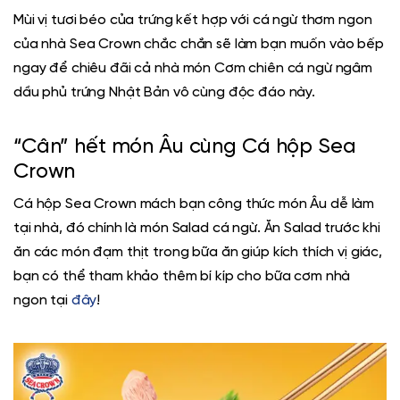
Mùi vị tươi béo của trứng kết hợp với cá ngừ thơm ngon
của nhà Sea Crown chắc chắn sẽ làm bạn muốn vào bếp
ngay để chiêu đãi cả nhà món Cơm chiên cá ngừ ngâm
dầu phủ trứng Nhật Bản vô cùng độc đáo này.
“Cân” hết món Âu cùng
Cá hộp Sea
Crown
Cá hộp Sea Crown
mách bạn công thức món Âu dễ làm
tại nhà, đó chính là món Salad cá ngừ. Ăn Salad trước khi
ăn các món đạm thịt trong bữa ăn giúp kích thích vị giác,
bạn có thể tham khảo thêm bí kíp cho bữa cơm nhà
ngon tại
đây
!