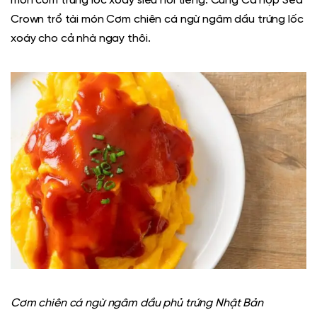
món cơm trứng lốc xoáy siêu nổi tiếng. Cùng
Cá hộp Sea
Crown
trổ tài món Cơm chiên
cá ngừ ngâm dầu
trứng lốc
xoáy cho cả nhà ngay thôi.
Cơm chiên
cá ngừ ngâm dầu phủ trứng Nhật Bản