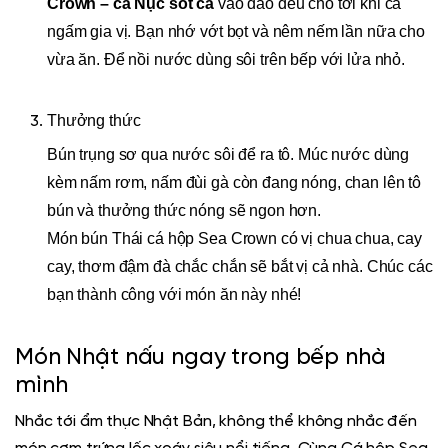
Crown – cá Nục sốt cà
vào đảo đều cho tới khi cá
ngấm gia vị. Bạn nhớ vớt bọt và nêm nếm lần nữa cho
vừa ăn. Để nồi nước dùng sôi trên bếp với lửa nhỏ.
Thưởng thức
Bún trụng sơ qua nước sôi để ra tô. Múc nước dùng
kèm nấm rơm, nấm đùi gà còn đang nóng, chan lên tô
bún và thưởng thức nóng sẽ ngon hơn.
Món bún Thái cá hộp Sea Crown có vị chua chua, cay
cay, thơm đậm đà chắc chắn sẽ bắt vị cả nhà. Chúc các
bạn thành công với món ăn này nhé!
Món Nhật nấu ngay trong bếp nhà
mình
Nhắc tới ẩm thực Nhật Bản, không thể không nhắc đến