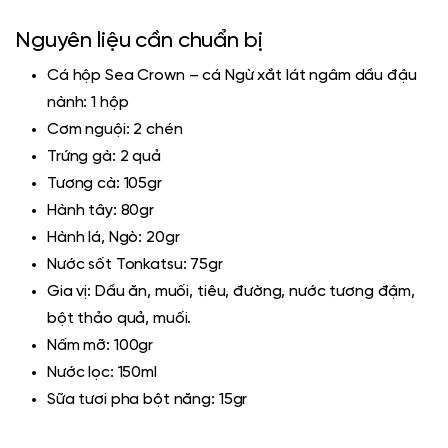
Nguyên liệu cần chuẩn bị
Cá hộp Sea Crown
– cá Ngừ xắt lát ngâm dầu đậu
nành: 1 hộp
Cơm nguội: 2 chén
Trứng gà: 2 quả
Tương cà: 105gr
Hành tây: 80gr
Hành lá, Ngò: 20gr
Nước sốt Tonkatsu: 75gr
Gia vị: Dầu ăn, muối, tiêu, đường, nước tương đậm,
bột thảo quả, muối.
Nấm mỡ: 100gr
Nước lọc: 150ml
Sữa tươi pha bột năng: 15gr