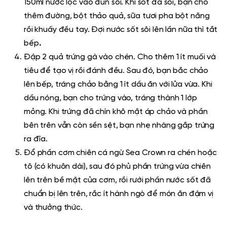
150ml nước lọc vào đun sôi. Khi sốt đã sôi, bạn cho
thêm đường, bột thảo quả, sữa tươi pha bột năng
rồi khuấy đều tay. Đợi nước sốt sôi lên lần nữa thì tắt
bếp
.
Đập 2 quả trứng gà vào chén. Cho thêm 1 ít muối và
tiêu để tạo vị rồi đánh đều. Sau đó, bạn bắc chảo
lên bếp, tráng chảo bằng 1 ít dầu ăn với lửa vừa. Khi
dầu nóng, bạn cho trứng vào, tráng thành 1 lớp
mỏng. Khi trứng đã chín khô mặt áp chảo và phần
bên trên vẫn còn sền sệt, bạn nhẹ nhàng gắp trứng
ra đĩa.
Đổ phần cơm chiên cá ngừ Sea Crown ra chén hoặc
tô (có khuôn dài), sau đó phủ phần trứng vừa chiên
lên trên bề mặt của cơm, rồi rưới phần nước sốt đã
chuẩn bị lên trên, rắc ít hành ngò để món ăn đậm vị
và thưởng thức.