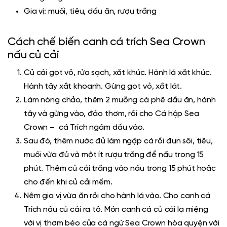
Gia vị: muối, tiêu, dầu ăn, rượu trắng
Cách chế biến canh cá trích Sea Crown
nấu củ cải
Củ cải gọt vỏ, rửa sạch, xắt khúc. Hành lá xắt khúc.
Hành tây xắt khoanh. Gừng gọt vỏ, xắt lát.
Làm nóng chảo, thêm 2 muỗng cà phê dầu ăn, hành
tây và gừng vào, đảo thơm, rồi cho
Cá hộp Sea
Crown
– cá Trích ngâm dầu vào.
Sau đó, thêm nước đủ làm ngập cá rồi đun sôi, tiêu,
muối vừa đủ và một ít rượu trắng để nấu trong 15
phút. Thêm củ cải trắng vào nấu trong 15 phút hoặc
cho đến khi củ cải mềm.
Nêm gia vị vừa ăn rồi cho hành lá vào. Cho canh cá
Trích nấu củ cải ra tô. Món canh cá củ cải lạ miệng
với vị thơm béo của cá ngừ Sea Crown hòa quyện với