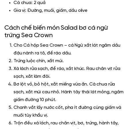
Cà chua: 2 quả
Gia vị: Đường, muối, giấm, dầu olive
Cách chế biến món Salad bơ cá ngừ
trứng Sea Crown
Cho
Cá hộp Sea Crown
– cá Ngừ xắt lát ngâm dầu
đậu nành ra tô, để ráo dầu.
Trứng luộc chín, xắt múi.
Xà lách rửa sạch, để ráo, xắt khúc. Rau chân vịt rửa
sạch, xắt làm đôi.
Bơ lột vỏ, bỏ hột, xắt miếng vừa ăn. Cà chua rửa
sạch, xắt múi cau nhỏ. Hành tây thái lát mỏng, ngâm
giấm đường 10 phút.
Chanh vắt lấy nước cốt, pha ít đường cùng giấm và
muối tùy khẩu vị.
Trộn đều xà lách, rau chân vịt, bơ, trứng, hành tây,