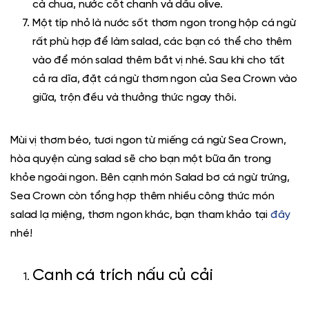
cà chua, nước cốt chanh và dầu olive.
Một típ nhỏ là nước sốt thơm ngon trong hộp cá ngừ
rất phù hợp để làm salad, các bạn có thể cho thêm
vào để món salad thêm bắt vị nhé. Sau khi cho tất
cả ra dĩa, đặt cá ngừ thơm ngon của Sea Crown vào
giữa, trộn đều và thưởng thức ngay thôi.
Mùi vị thơm béo, tươi ngon từ miếng cá ngừ Sea Crown,
hòa quyện cùng salad sẽ cho bạn một bữa ăn trong
khỏe ngoài ngon. Bên cạnh món Salad bơ cá ngừ trứng,
Sea Crown còn tổng hợp thêm nhiều công thức món
salad lạ miệng, thơm ngon khác, bạn tham khảo tại
đây
nhé!
Canh cá trích nấu củ cải