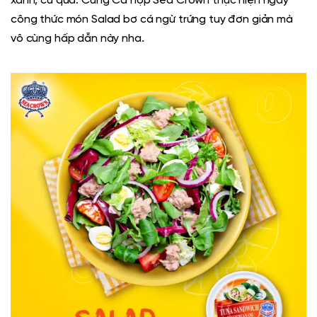
xanh, củ quả. Cùng
Cá hộp Sea Crown
thực hiện ngay
công thức món Salad bơ cá ngừ trứng tuy đơn giản mà
vô cùng hấp dẫn này nha.