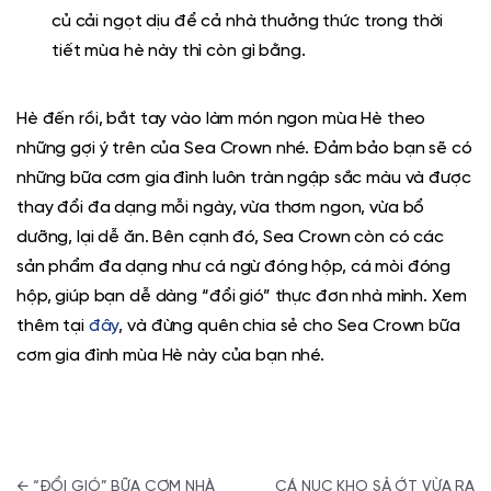
củ cải ngọt dịu để cả nhà thưởng thức trong thời
tiết mùa hè này thì còn gì bằng.
Hè đến rồi, bắt tay vào làm món ngon mùa Hè theo
những gợi ý trên của Sea Crown nhé. Đảm bảo bạn sẽ có
những bữa cơm gia đình luôn tràn ngập sắc màu và được
thay đổi đa dạng mỗi ngày, vừa thơm ngon, vừa bổ
dưỡng, lại dễ ăn. Bên cạnh đó, Sea Crown còn có các
sản phẩm đa dạng như
cá ngừ đóng hộp
,
cá mòi đóng
hộp,
giúp bạn dễ dàng “đổi gió” thực đơn nhà mình. Xem
thêm tại
đây
, và đừng quên chia sẻ cho Sea Crown bữa
cơm gia đình mùa Hè này của bạn nhé.
Điều hướng bài viết
←
“ĐỔI GIÓ” BỮA CƠM NHÀ
CÁ NỤC KHO SẢ ỚT VỪA RA