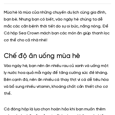
Mùa hè là mùa của những chuyến du lịch cùng gia đình,
bạn bè. Nhưng bạn có biết, vào ngày hè chúng ta dễ
mắc các căn bệnh thời tiết do sự oi bức, nắng nóng. Để
Cá hộp Sea Crown
mách bạn các món ăn giúp thanh lọc
cơ thể cho cả nhà nhé!
Chế độ ăn uống mùa hè
Vào ngày hè, bạn nên ăn nhiều rau củ xanh và uống một
ly nước hoa quả mỗi ngày để tăng cường sức đề kháng.
Bên cạnh đó, nên ăn nhiều cá thay thịt vì cá dễ tiêu hóa
và bổ sung nhiều vitamin, khoáng chất cần thiết cho cơ
thể.
Cá đóng hộp
là lựa chọn hoàn hảo khi bạn muốn thêm