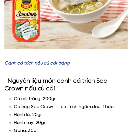
Canh cá trích nấu củ cải trắng
Nguyên liệu món canh cá trích Sea
Crown nấu củ cải
Củ cải trắng: 200gr
Cá hộp Sea Crown
– cá Trích ngâm dầu: 1 hộp
Hành lá: 20gr
Hành tây: 20gr
Gừng: 30gr