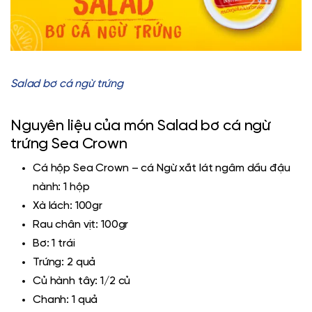
Salad bơ cá ngừ trứng
Nguyên liệu của món Salad bơ cá ngừ
trứng Sea Crown
Cá hộp Sea Crown
– cá Ngừ xắt lát ngâm dầu đậu
nành: 1 hộp
Xà lách: 100gr
Rau chân vịt: 100gr
Bơ: 1 trái
Trứng: 2 quả
Củ hành tây: 1/2 củ
Chanh: 1 quả